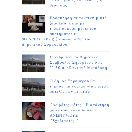
Ξεκαθαρίστε, επιτέλους ,τη
θέση σας
Πρόσκληση σε τακτική μικτή
(δια ζώσης και με
τηλεδιάσκεψη μέσω του
συστήματος e-
presence.gov.gr) συνεδρίασης του
Δημοτικού Συμβουλίου
Συνεδριάζει το Δημοτικό
Συμβούλιο Ξηρομέρου στις
11.30 πμ-Ζωντανή Μετάδοση
Ο Δήμος Ξηρομέρου θα
τηρήσει τα νόμιμα για , τυχόν,
οφειλές των αιρετών
''Λειράτες κότες''-Η απάντησή
μου στους κακόβουλους
ΑΝΩΝΥΜΟΥΣ
''Σχολιαστές.''....