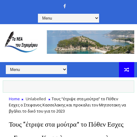
Home
Unlabelled
Τους “έτριψε στα μούτρα” το Πόθεν
Εσχες ο Στεφανος Κασσελακης και προκαλει τον Μητσοτακη να
βγάλει το δικό του για το 2023
Τους “έτριψε στα μούτρα” το Πόθεν Εσχες