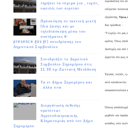
κυριακάτική του α
τηρήσει τα νόμιμα για , τυχόν,
οφειλές των αιρετών
επέτρεπαν πελατεια
εξυγίανσης.
Όμως α
Πρόσκληση σε τακτική μικτή
Και πρόσθεσε :
(δια ζώσης και με
τηλεδιάσκεψη μέσω του
''Γνωρίζω ότι μας 
συστήματος e-
presence.gov.gr) συνεδρίασης του
κράτος. Όπως αποδ
Δημοτικού Συμβουλίου
Δυστυχώς και από τ
έρχονται στο φως 
Συνεδριάζει το Δημοτικό
Συμβούλιο Ξηρομέρου στις
11.30 πμ-Ζωντανή Μετάδοση
Έφτασε, λοιπόν, η
Τα εν Δήμω Ξηρομέρου και
αυτό καταδεικνύει.
..άλλα τινα
αποφασιστικότητα κ
Διοργάνωση έκθεσης
Όποιος αποδεδειγμέ
προϊόντων
Αγροτοδιατροφικής
μοχθούν και παράγο
Κληρονομιάς από τον Δήμο
κοπάδια, ούτε εκεί
Ξηρομέρου