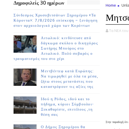
Δημοφιλείς 30 ημέρων
Home
Unla
Μητσο
Σύνδεσμος Χρυσοβιτσάνων Ξηρομέρου «Τα
Κόροντα»: 7/8/2026 επίσκεψη – ξενάγηση
στον αρχαιολογικό χώρο των Κορόντων
Τα ΝΕΑ το
Αιτωλικό: κινδύνευσε από
δάγκωμα σκύλου ο δικηγόρος
Σωτήρης Μπούρος στο
Αιτωλικό. Πολύ σοβαρός ο
τραυματισμός του στο χέρι
Μεντβέντεφ κατά Ευρώπης:
Να τιμωρηθεί με όλα τα μέσα,
ζήτω στους μετανάστες που
καταστρέφουν τις αξίες της
Ιδού η Ρόδος, ιδού και το
πήδημα, κύριοι Σύμβουλοι-
Ξεκαθαρίστε, επιτέλους ,τη
θέση σας
Στην παραδοχή ότι
Ο Δήμος Ξηρομέρου θα