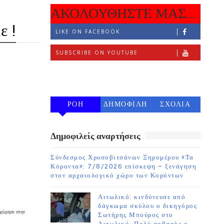
ΑΚΟΛΟΥΘΗΣΤΕ ΜΑΣ...
ε !
LIKE ON FACEBOOK
SUBSCRIBE ON YOUTUBE
FOLLOW ON INSTAGRAM
ΡΟΗ
ΔΗΜΟΦΙΛΗ
ΣΧΟΛΙΑ
7 ΗΜΕΡΩΝ
Δημοφιλείς αναρτήσεις
Σύνδεσμος Χρυσοβιτσάνων Ξηρομέρου «Τα
Κόροντα»: 7/8/2026 επίσκεψη – ξενάγηση
στον αρχαιολογικό χώρο των Κορόντων
Αιτωλικό: κινδύνευσε από
δάγκωμα σκύλου ο δικηγόρος
χώρησε στην
Σωτήρης Μπούρος στο