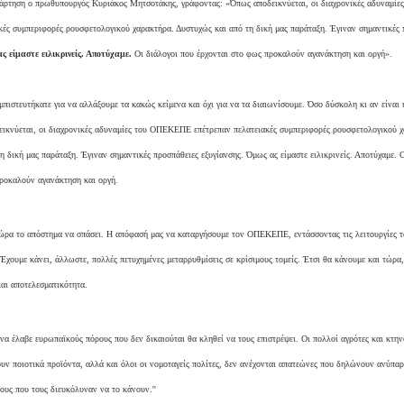
νάρτηση ο πρωθυπουργός Κυριάκος Μητσοτάκης, γράφοντας: «Όπως αποδεικνύεται, οι διαχρονικές αδυναμ
κές συμπεριφορές ρουσφετολογικού χαρακτήρα. Δυστυχώς και από τη δική μας παράταξη. Έγιναν σημαντικές 
ς είμαστε ειλικρινείς. Αποτύχαμε.
Οι διάλογοι που έρχονται στο φως προκαλούν αγανάκτηση και οργή».
εμπιστευτήκατε για να αλλάξουμε τα κακώς κείμενα και όχι για να τα διαιωνίσουμε. Όσο δύσκολη κι αν είναι 
εικνύεται, οι διαχρονικές αδυναμίες του ΟΠΕΚΕΠΕ επέτρεπαν πελατειακές συμπεριφορές ρουσφετολογικού 
η δική μας παράταξη. Έγιναν σημαντικές προσπάθειες εξυγίανσης. Όμως ας είμαστε ειλικρινείς. Αποτύχαμε. 
προκαλούν αγανάκτηση και οργή.
 ώρα το απόστημα να σπάσει. Η απόφασή μας να καταργήσουμε τον ΟΠΕΚΕΠΕ, εντάσσοντας τις λειτουργίες 
 Έχουμε κάνει, άλλωστε, πολλές πετυχημένες μεταρρυθμίσεις σε κρίσιμους τομείς. Έτσι θα κάνουμε και τώρα,
αι αποτελεσματικότητα.
να έλαβε ευρωπαϊκούς πόρους που δεν δικαιούται θα κληθεί να τους επιστρέψει. Οι πολλοί αγρότες και κτη
υν ποιοτικά προϊόντα, αλλά και όλοι οι νομοταγείς πολίτες, δεν ανέχονται απατεώνες που δηλώνουν ανύπα
νους που τους διευκόλυναν να το κάνουν.''