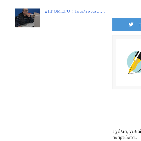
ΞΗΡΟΜΕΡΟ : Τετέλεσται......
Σχόλια, χυδαί
αναρτώνται.