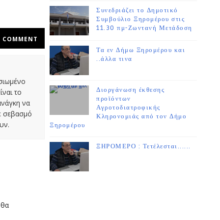
Συνεδριάζει το Δημοτικό
Συμβούλιο Ξηρομέρου στις
11.30 πμ-Ζωντανή Μετάδοση
COMMENT
Τα εν Δήμω Ξηρομέρου και
..άλλα τινα
οσιωμένο
Διοργάνωση έκθεσης
ίναι το
προϊόντων
ανάγκη να
Αγροτοδιατροφικής
με σεβασμό
Κληρονομιάς από τον Δήμο
υν.
Ξηρομέρου
ΞΗΡΟΜΕΡΟ : Τετέλεσται......
 θα