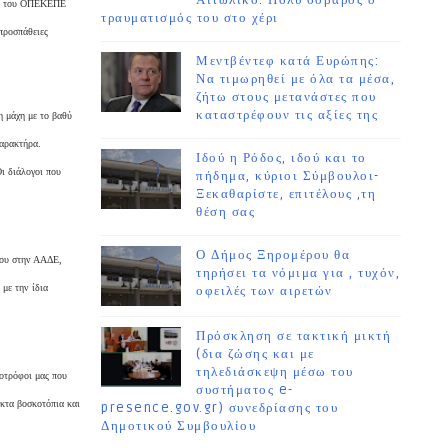
Αιτωλικό. Πολύ σοβαρός ο
ίες του ΟΠΕΚΕΠΕ
τραυματισμός του στο χέρι
προσπάθειες
Μεντβέντεφ κατά Ευρώπης:
Να τιμωρηθεί με όλα τα μέσα,
ζήτω στους μετανάστες που
καταστρέφουν τις αξίες της
η μάχη με το βαθύ
χαρακτήρα.
Ιδού η Ρόδος, ιδού και το
Οι διάλογοι που
πήδημα, κύριοι Σύμβουλοι-
Ξεκαθαρίστε, επιτέλους ,τη
θέση σας
Ο Δήμος Ξηρομέρου θα
του στην ΑΑΔΕ,
τηρήσει τα νόμιμα για , τυχόν,
 με την ίδια
οφειλές των αιρετών
Πρόσκληση σε τακτική μικτή
(δια ζώσης και με
τηλεδιάσκεψη μέσω του
νοτρόφοι μας που
συστήματος e-
ρκτα βοσκοτόπια και
presence.gov.gr) συνεδρίασης του
Δημοτικού Συμβουλίου