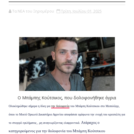
Τα ΝΕΑ του Ξηρομέρου
Τρίτη, Ιουλίου 01, 2025
Ο Μπάμπης Κούτσικος, που δολοφονήθηκε άγρια
Ολοκληρώθηκε σήμερα η δίκη για
την δολοφονία
του Μπάμπη Κούτσικου στο Μεσολόγγι,
όπου το Μικτό Ορκωτό Δικαστήριο Αγρινίου αποφάσισε ομόφωνα την ενοχή του κρεοπώλη για
Ατάραχος ο
το στυγερό εγκλήματος , μη αναγνωρίζοντας ελαφρυντικά.
κατηγορούμενος για την δολοφονία του Μπάμπη Κούτσικου