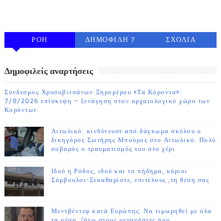
FOLLOW ON INSTAGRAM
ΡΟΗ
ΔΗΜΟΦΙΛΗ 7
ΣΧΟΛΙΑ
ΗΜΕΡΩΝ
Δημοφιλείς αναρτήσεις
Σύνδεσμος Χρυσοβιτσάνων Ξηρομέρου «Τα Κόροντα»:
7/8/2026 επίσκεψη – ξενάγηση στον αρχαιολογικό χώρο των
Κορόντων
Αιτωλικό: κινδύνευσε από δάγκωμα σκύλου ο
δικηγόρος Σωτήρης Μπούρος στο Αιτωλικό. Πολύ
σοβαρός ο τραυματισμός του στο χέρι
Ιδού η Ρόδος, ιδού και το πήδημα, κύριοι
Σύμβουλοι-Ξεκαθαρίστε, επιτέλους ,τη θέση σας
Μεντβέντεφ κατά Ευρώπης: Να τιμωρηθεί με όλα
τα μέσα, ζήτω στους μετανάστες που