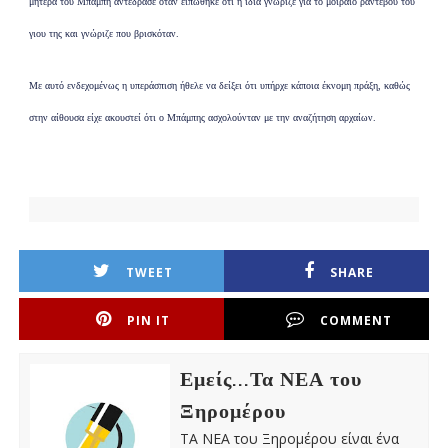
μητέρα του Μπάμπη αντέδρασε όταν ειπώθηκε ότι η ίδια γνώριζε για το μοιραίο ραντεβού του
γιου της και γνώριζε που βρισκόταν.
Με αυτό ενδεχομένως η υπεράσπιση ήθελε να δείξει ότι υπήρχε κάποια έκνομη πράξη, καθώς
στην αίθουσα είχε ακουστεί ότι ο Μπάμπης ασχολούνταν με την αναζήτηση αρχαίων.
TWEET
SHARE
PIN IT
COMMENT
Εμείς...Τα ΝΕΑ του
Ξηρομέρου
ΤΑ ΝΕΑ του Ξηρομέρου είναι ένα