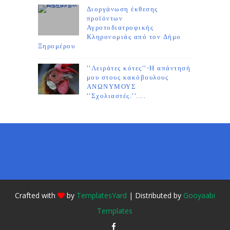
Διοργάνωση έκθεσης
προϊόντων
Αγροτοδιατροφικής
Κληρονομιάς από τον Δήμο
Ξηρομέρου
''Λειράτες κότες''-Η απάντησή
μου στους κακόβουλους
ΑΝΩΝΥΜΟΥΣ
''Σχολιαστές.''....
Crafted with
by
TemplatesYard
| Distributed by
Gooyaabi
Templates