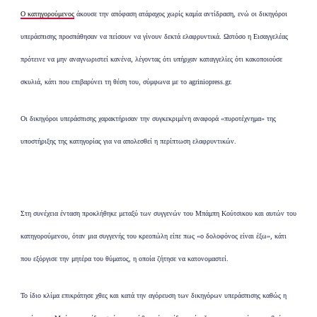
Ο κατηγορούμενος
άκουσε την απόφαση ατάραχος χωρίς καμία αντίδραση, ενώ οι δικηγόροι
υπεράσπισης προσπάθησαν να πείσουν να γίνουν δεκτά ελαφρυντικά. Ωστόσο η Εισαγγελέας
πρότεινε να μην αναγνωριστεί κανένα, λέγοντας ότι υπήρχαν καταγγελίες ότι κακοποιούσε
σκυλιά, κάτι που επιβαρύνει τη θέση του, σύμφωνα με το agriniopress.gr.
Οι δικηγόροι υπεράσπισης χαρακτήρισαν την συγκεκριμένη αναφορά «πυροτέχνημα» της
υποστήριξης της κατηγορίας για να απολεσθεί η περίπτωση ελαφρυντικών.
Στη συνέχεια ένταση προκλήθηκε μεταξύ των συγγενών του Μπάμπη Κούτσικου και αυτών του
κατηγορούμενου, όταν μια συγγενής του κρεοπώλη είπε πως «ο δολοφόνος είναι έξω», κάτι
που εξόργισε την μητέρα του θύματος, η οποία ζήτησε να κατονομαστεί.
Το ίδιο κλίμα επικράτησε χθες και κατά την αγόρευση των δικηγόρων υπεράσπισης καθώς η